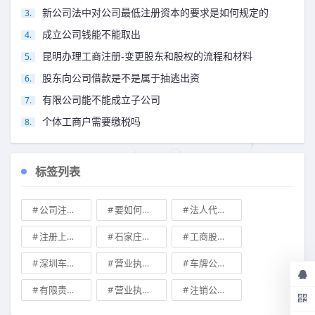
新公司法中对公司最低注册资本的要求是如何规定的
成立公司钱能不能取出
昆明办理工商注册-变更股东和股权的流程和材料
股东向公司借款是不是属于抽逃出资
有限公司能不能成立子公司
个体工商户需要缴税吗
标签列表
公司注册地址可不可以改
要如何注册成立家族公司
法人代表变更\
注册上海公司
石家庄典当行转让
工商股权转让
深圳车牌可以转让吗？
营业执照也能卖钱么
车牌公司转让，北京带车牌公司转让\
有限责任公司的出资份额能继承吗
营业执照有效期是多久
注销公司收费\