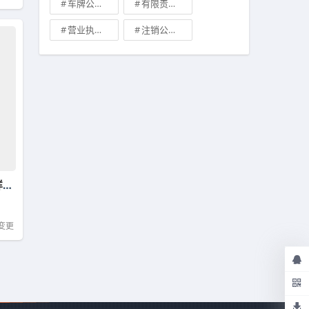
车牌公司转让，北京带车牌公司转让\
有限责任公司的出资份额能继承吗
营业执照有效期是多久
注销公司收费\
南宁财务代理-公司被吊销会怎么样？注销和吊销不一样吗？
变更