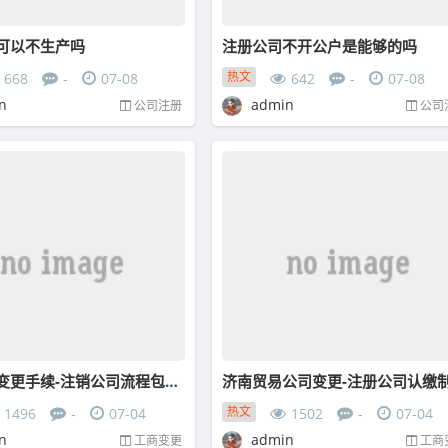
可以不生产吗
注册公司不开公户是能够的吗
热文
668
-
07-08
642
-
07-08
n
admin
公司注册
公司
无锡法人变更手续-注销公司流程包括经常遇到的常见问题
热文
1496
-
07-04
1502
-
07-04
n
admin
工商变更
工商