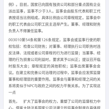
例》。目前，国家已向国有独资公司和部分重点国有企业
派出监事，监事不少于3人。监事会由股东代表和职工代
表按适当比例组成，具体比例由公司章程规定。监事会中
的职工代表由公司职工民主选举产生。董事、经理和财务
负责人不得兼任监事。
003010第54条和第126条规定，监事会或监事行使的职
权包括：检查公司财务；对董事、经理执行公司职务时违
反法律、法规或者公司章程的行为进行监督；当董事、经
理的行为损害公司利益时，要求其予以纠正；提议召开临
时股东大会；章程规定的其他职权；监事出席董事会会
议。在建立和完善公司治理的过程中，监事会应发挥监督
董事和经理层的重要作用。监事会与董事和经理之间的关
系将类似于NPC与政府之间的权力平衡关系。为了实现这
一点
首先， 扩大了监事会的权力，重塑了公司的监督权力中
心。借鉴大陆法系国家公司法建立的监事会制度在具体规