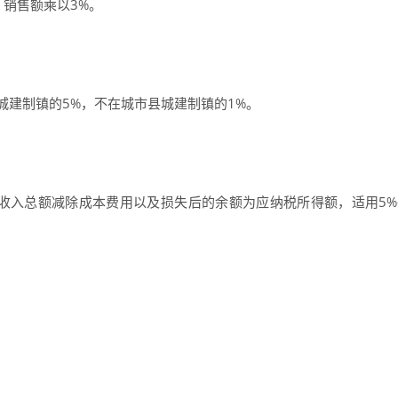
销售额乘以3%。
。
城建制镇的5%，不在城市县城建制镇的1%。
收入总额减除成本费用以及损失后的余额为应纳税所得额，适用5%-