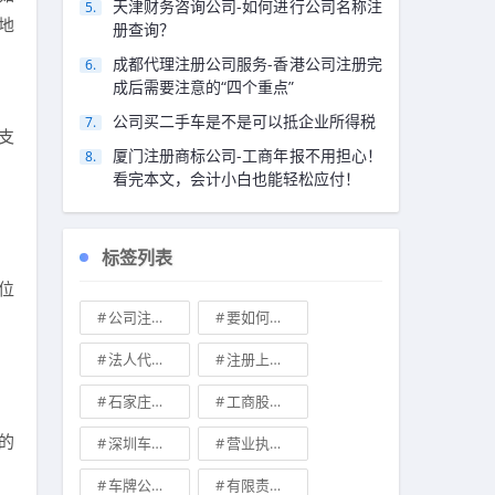
天津财务咨询公司-如何进行公司名称注
地
册查询？
成都代理注册公司服务-香港公司注册完
成后需要注意的“四个重点”
公司买二手车是不是可以抵企业所得税
支
厦门注册商标公司-工商年报不用担心！
看完本文，会计小白也能轻松应付！
标签列表
位
公司注册地址可不可以改
要如何注册成立家族公司
法人代表变更\
注册上海公司
石家庄典当行转让
工商股权转让
的
深圳车牌可以转让吗？
营业执照也能卖钱么
车牌公司转让，北京带车牌公司转让\
有限责任公司的出资份额能继承吗