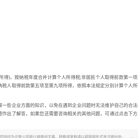
所得)，按纳税年度合并计算个人所得税;非居民个人取得前款第一项
纳税人取得前款第五项至第九项所得，依照本法规定分别计算个人所
解一些企业方面的知识，以免在遇到企业问题时无法维护自己的合法
题作出了解答，如果您还需要咨询相关的其他问题，可通过点击下方
，否则均为
企智公司转让网
原创文章，转载或复制请以超链接形式并注明出处。