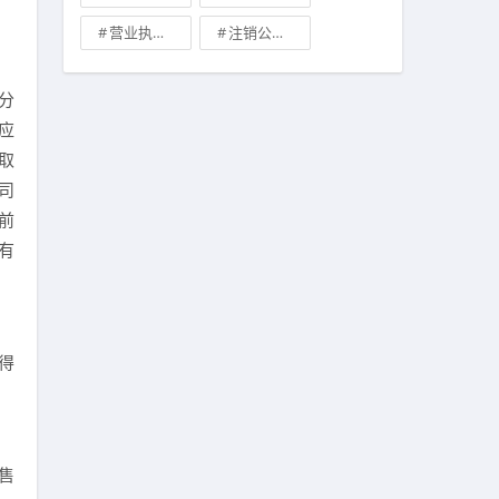
营业执照有效期是多久
注销公司收费\
分
应
取
司
前
有
得
售