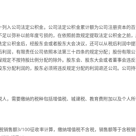
十列入公司法定公积金。公司法定公积金累计额为公司注册资本的百
不足以弥补以前年度亏损的，在依照前款规定提取法定公积金之前，
法定公积金后，经股东会或者股东大会决议，还可以从税后利润中提
后利润，有限责任公司依照本法第三十四条的规定分配；股份有限公
程规定不按持股比例分配的除外。股东会、股东大会或者董事会违反
股东分配利润的，股东必须将违反规定分配的利润退还公司。公司持
税人，需要缴纳的税种包括增值税、城建税、教育费附加以及个人所
税销售额3/100征收率计算，缴纳增值税不含税，销售额等于含税销