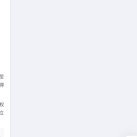
至
得
权
立