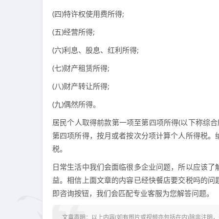
(四)特许权使用费所得;
(五)经营所得;
(六)利息、股息、红利所得;
(七)财产租赁所得;
(八)财产转让所得;
(九)偶然所得。
居民个人取得前款第一项至第四项所得(以下称综合
第四项所得，按月或者按次分项计算个人所得税。
税。
日常生活中我们会面临很多企业问题，所以应该了
益。相信上面文章的内容已经快餐店要交税吗的问
即咨询按钮，我们会匹配专业客服为您解答问题。
文章声明：以上内容(如有图片或视频亦包括在内)除非注明