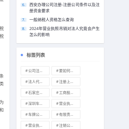
西安办理公司注册-注册公司条件以及注
册资金要求
一般纳税人资格怎么查询
税
2024年营业执照吊销对法人究竟会产生
怎么的影响
税
标签列表
公司注册地址可不可以改
要如何注册成立家族公司
条
法人代表变更\
注册上海公司
类
石家庄典当行转让
工商股权转让
为
深圳车牌可以转让吗？
营业执照也能卖钱么
朗和
车牌公司转让，北京带车牌公司转让\
有限责任公司的出资份额能继承吗
营业执照有效期是多久
注销公司收费\