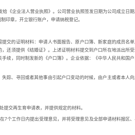
关发给《企业法人营业执照》。公司营业执照签发日期为公司成立日期
刻制印章，开立银行账户，申请纳税登记。
需提交的证明材料：申请人书面报告、原户口簿、新家庭的成员名单
的，还须提供《结婚证》。上述证明材料提交到户口所在地派出所受
关手续，同时制发新的《户口簿》。企业依据：《中华人民共和国户
、失踪、寻回或者其他事由引起户口变动的时候，由户主或者本人向
事处提交再生育申请表，并提供规定的材料。
要在7个工作日内提出受理意见，并将受理意见及全部申请材料报区、