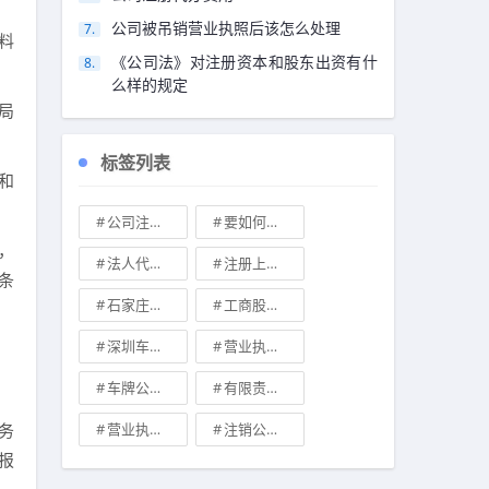
公司被吊销营业执照后该怎么处理
料
《公司法》对注册资本和股东出资有什
么样的规定
局
标签列表
和
公司注册地址可不可以改
要如何注册成立家族公司
，
法人代表变更\
注册上海公司
条
石家庄典当行转让
工商股权转让
深圳车牌可以转让吗？
营业执照也能卖钱么
车牌公司转让，北京带车牌公司转让\
有限责任公司的出资份额能继承吗
务
营业执照有效期是多久
注销公司收费\
报